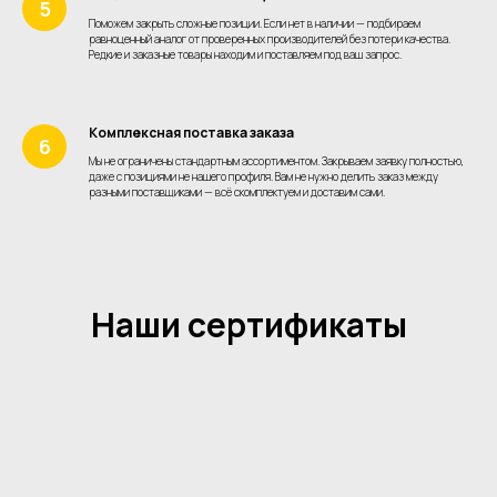
Поможем закрыть сложные позиции. Если нет в наличии — подбираем
равноценный аналог от проверенных производителей без потери качества.
Редкие и заказные товары находим и поставляем под ваш запрос.
Комплексная поставка заказа
Мы не ограничены стандартным ассортиментом. Закрываем заявку полностью,
даже с позициями не нашего профиля. Вам не нужно делить заказ между
разными поставщиками — всё скомплектуем и доставим сами.
Наши сертификаты