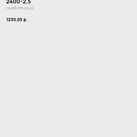
2400-2,5
CLM50D-PPP-240-25
1230,05
р.
Купить