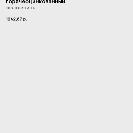
горячеоцинкованный
CLP3P-050-200-M-HDZ
1242,87
р.
Купить