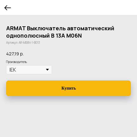
ARMAT Выключатель автоматический
однополюсный B 13А M06N
Артикул:
AR-M06N-1-B013
427,19
р.
Производитель
Купить