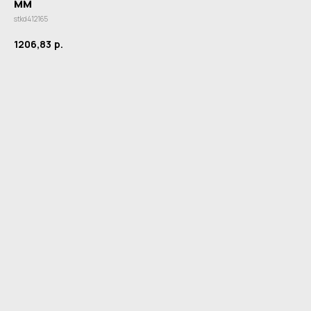
мм
stkd412165
1206,83
р.
Купить