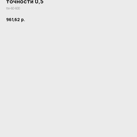
точности 0,5
tte-60-600
961,62
р.
Купить