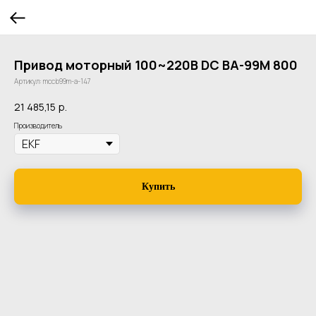
Привод моторный 100~220В DC ВА-99M 800
Артикул:
mccb99m-a-147
21 485,15
р.
Производитель
Купить