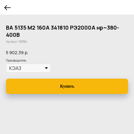
ВА 5135 М2 160А 341810 РЭ2000А нр~380-
400В
Артикул:
108384
5 902,39
р.
Производитель
Купить