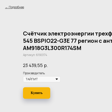
Подробнее
Счётчик электроэнергии трехф
545 BSPIO22-G3E 77 регион с а
AM918G3L300R174SM
Артикул:
6190174
р.
23 439,55
Производитель
Купить