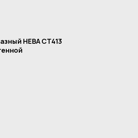
азный НЕВА СТ413
нтенной