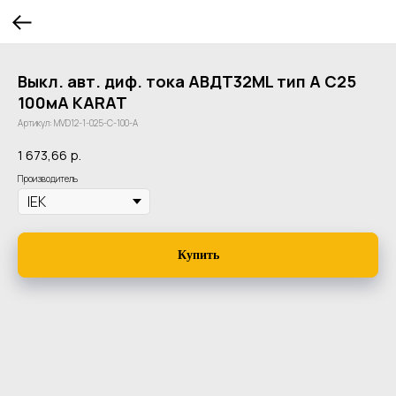
Выкл. авт. диф. тока АВДТ32ML тип A С25
100мА KARAT
Артикул:
MVD12-1-025-C-100-A
1 673,66
р.
Производитель
Купить