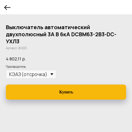
Выключатель автоматический
двухполюсный 3А B 6кА DCBM63-2B3-DC-
УХЛ3
Артикул:
261225
4 802,11
р.
Производитель
Купить