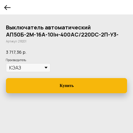
Выключатель автоматический
АП50Б-2М-16А-10Iн-400AC/220DC-2П-У3-
Артикул:
218201
3 717,36
р.
Производитель
Купить