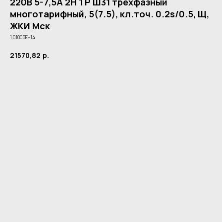
220В 5-7,5А 2Н 1 Р Ш31 трехфазный
многотарифный, 5(7.5), кл.точ. 0.2s/0.5, Щ,
ЖКИ Мск
1,01005E+14
21570,82
р.
Купить