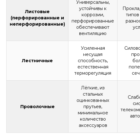
Универсальны,
устойчивы к
Прокла
Листовые
коррозии,
типов
(перфорированные и
перфорированные
разно
неперфорированные)
обеспечивают
ус
вентиляцию
Усиленная
Силово
несущая
про
Лестничные
способность,
бо
естественная
попе
терморегуляция
се
Лёгкие, из
стальных
Слаб
оцинкованных
си
Проволочные
прутьев,
телеком
минимальное
авт
количество
аксессуаров