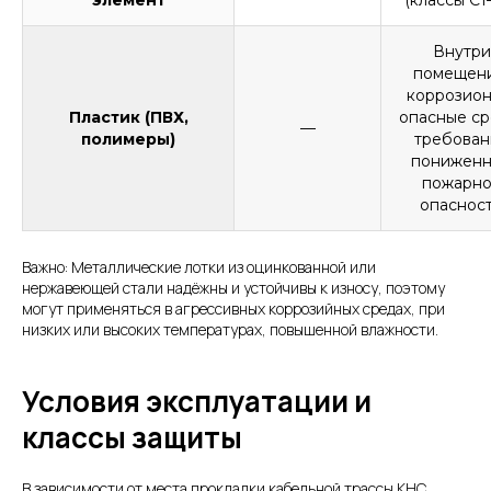
Внутри
помещени
коррозион
Пластик (ПВХ,
опасные ср
—
полимеры)
требован
понижен
пожарн
опаснос
Важно: Металлические лотки из оцинкованной или
нержавеющей стали надёжны и устойчивы к износу, поэтому
могут применяться в агрессивных коррозийных средах, при
низких или высоких температурах, повышенной влажности.
Условия эксплуатации и
классы защиты
В зависимости от места прокладки кабельной трассы КНС