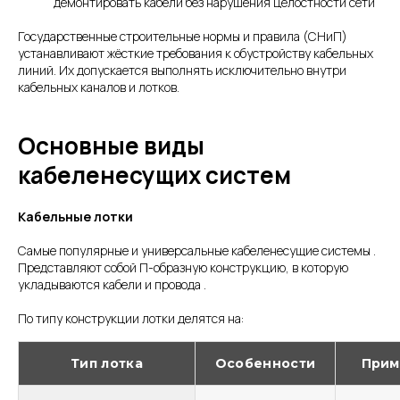
демонтировать кабели без нарушения целостности сети
Государственные строительные нормы и правила (СНиП)
устанавливают жёсткие требования к обустройству кабельных
линий. Их допускается выполнять исключительно внутри
кабельных каналов и лотков.
Основные виды
кабеленесущих систем
Кабельные лотки
Самые популярные и универсальные кабеленесущие системы .
Представляют собой П-образную конструкцию, в которую
укладываются кабели и провода .
По типу конструкции лотки делятся на:
Тип лотка
Особенности
Прим