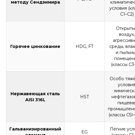
методу Сендзимира
климатиче
условия (к
С1–С2)
Открыты
воздух,
агрессив
Горячее цинкование
HDG, FT
среды, вла
и пыльн
помещен
(классы С3
Особо тяж
условия
химическ
Нержавеющая сталь
HST
нефтегазо
AISI 316L
пищева
промышленн
(классы C5I
Гальванизированный
Лёгкие усл
EG
элемент
(классы С1