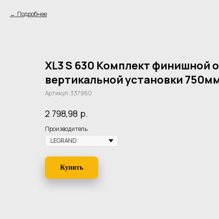
Подробнее
XL3 S 630 Комплект финишной о
вертикальной установки 750м
Артикул:
337960
р.
2 798,98
Производитель
Купить