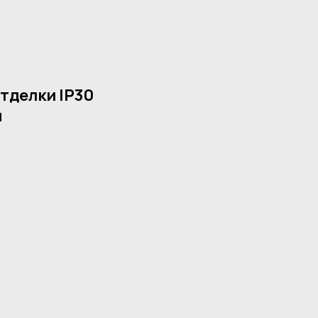
тделки IP30
м