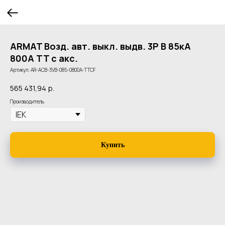
ARMAT Возд. авт. выкл. выдв. 3P B 85кА
800А TT с акс.
Артикул:
AR-ACB-3VB-085-0800A-TTCF
565 431,94
р.
Производитель
Купить