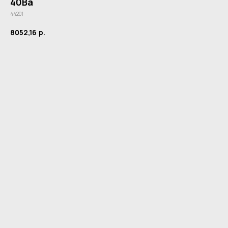
40Ва
44201
8052,16
р.
Купить