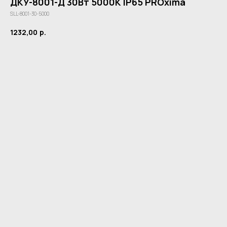
ДКУ-8001-Д 30Вт 5000К IP65 PROxima
SLL-8001-30-5000
1232,00
р.
Купить