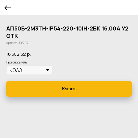
АП50Б-2М3ТН-IP54-220-10IН-2БК 16,00А У2
ОТК
Артикул:
106793
16 582,32
р.
Производитель
Купить