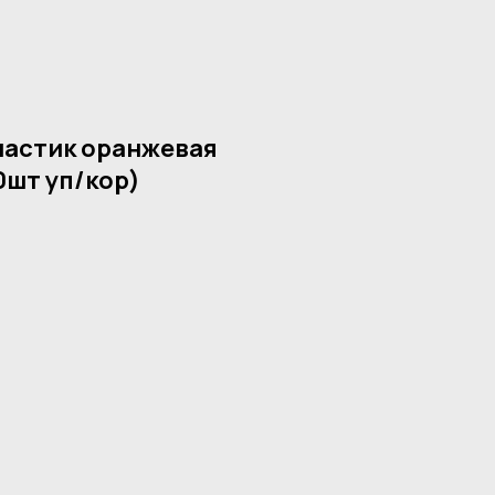
ластик оранжевая
0шт уп/кор)