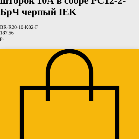
шторок 10А в сборе РС12-2-
БрЧ черный IEK
BR-R20-10-K02-F
187,56
р.
Купить