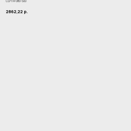
CLP1TR-080-500
2862,22
р.
Купить