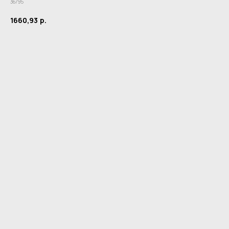
36795
1660,93
р.
Купить